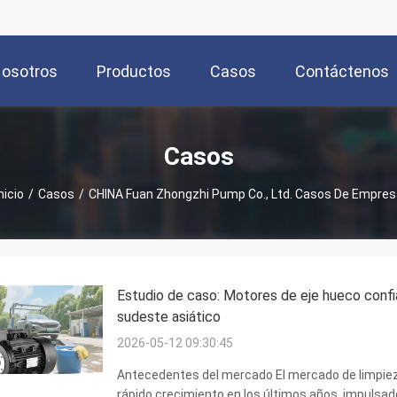
Nosotros
Productos
Casos
Contáctenos
Casos
nicio
/
Casos
/
CHINA Fuan Zhongzhi Pump Co., Ltd. Casos De Empres
Estudio de caso: Motores de eje hueco confia
sudeste asiático
2026-05-12 09:30:45
Antecedentes del mercado El mercado de limpieza
rápido crecimiento en los últimos años, impulsado