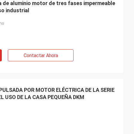
sa de aluminio motor de tres fases impermeable
o industrial
no
Contactar Ahora
PULSADA POR MOTOR ELÉCTRICA DE LA SERIE
EL USO DE LA CASA PEQUEÑA DKM
rkoğlu
Vadim Zabiiaka
unto por más de 3
Zhongzhi hace realmente bueno en el
. todos los
diseño y la fabricación de los productos.
bien en nuestros
Los ingenieros experimentados nos
mantienen muy bonitos.