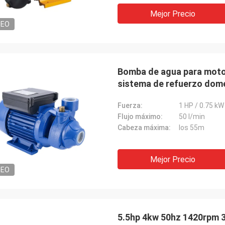
Mejor Precio
DEO
Bomba de agua para motor
sistema de refuerzo dom
Fuerza:
1 HP / 0.75 kW
Flujo máximo:
50 l/min
Cabeza máxima:
los 55m
Mejor Precio
DEO
5.5hp 4kw 50hz 1420rpm 3