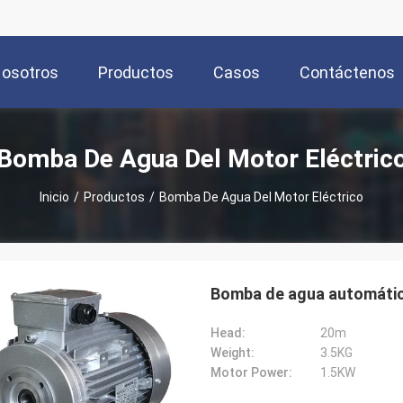
Nosotros
Productos
Casos
Contáctenos
Bomba De Agua Del Motor Eléctric
Inicio
/
Productos
/
Bomba De Agua Del Motor Eléctrico
Bomba de agua automátic
Head:
20m
Weight:
3.5KG
Motor Power:
1.5KW