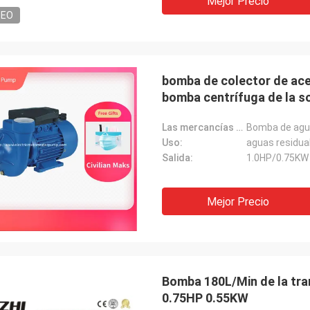
Mejor Precio
DEO
bomba de colector de acei
bomba centrífuga de la s
Las mercancías nombran:
Bomba de agua
Uso:
aguas residual
Salida:
1.0HP/0.75KW
Mejor Precio
Bomba 180L/Min de la tra
0.75HP 0.55KW