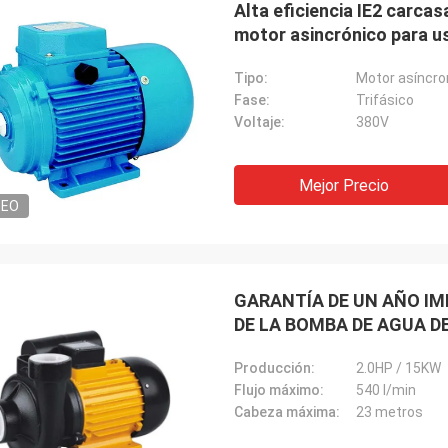
Alta eficiencia IE2 carca
motor asincrónico para us
Tipo:
Motor asíncro
Fase:
Trifásico
Voltaje:
380V
Mejor Precio
DEO
GARANTÍA DE UN AÑO IM
DE LA BOMBA DE AGUA D
Mr.Yılmaz Tü
Producción:
2.0HP / 15KW
Kimwolo de Mr.Reuben
Han estado trabajando j
Flujo máximo:
540 l/min
calidad, grandes fabricantes,
años muy de profesional
Cabeza máxima:
23 metros
felices con sus productos.
productos trabajan muy 
tipos de equipo. Gracias.