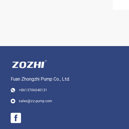
Fuan Zhongzhi Pump Co., Ltd.
+8613706040131
sales@zz-pump.com