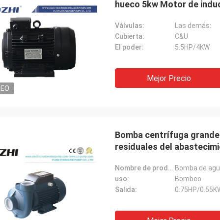
hueco 5kw Motor de induc
Válvulas:
Las demás:
Cubierta:
C&U
El poder:
5.5HP/4KW
Mejor Precio
DEO
Bomba centrífuga grande
residuales del abastecim
Nombre de producto:
Bomba de agu
uso:
Bombeo
Salida:
0.75HP/0.55K