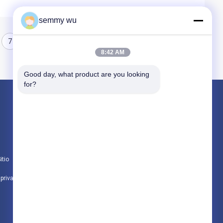
semmy wu
7
8
8:42 AM
Good day, what product are you looking 
for?
Productos
bomba de agua del motor eléctrico
Motor hueco del eje
itio
motor de inducción de 3 fases
 privacidad
Todas las categorías