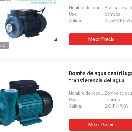
Nombre de producto:
Bomba de agua
Uso:
bombeo
Salida:
0.75HP/0.55K
Mejor Precio
DEO
Bomba de agua centrífuga
transferencia del agua
Nombre de productos:
Bomba de agua
Uso:
Impulso
Salida:
2.0HP/15KW
Mejor Precio