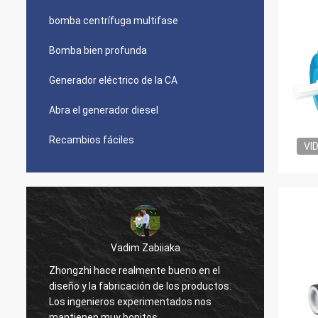
bomba centrífuga multifase
Bomba bien profunda
Generador eléctrico de la CA
Abra el generador diesel
Recambios fáciles
VI
Vadim Zabiiaka
3
Zhongzhi hace realmente bueno en el
diseño y la fabricación de los productos.
Buena 
Los ingenieros experimentados nos
somos 
mantienen muy bonitos.