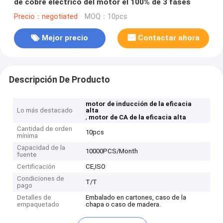
de cobre eléctrico del motor el 100% de 3 fases
Precio：negotiated
MOQ：10pcs
Mejor precio
Contactar ahora
Descripción De Producto
motor de inducción de la eficacia
Lo más destacado
alta
,
motor de CA de la eficacia alta
Cantidad de orden
10pcs
mínima
Capacidad de la
10000PCS/Month
fuente
Certificación
CE,ISO
Condiciones de
T/T
pago
Detalles de
Embalado en cartones, caso de la
empaquetado
chapa o caso de madera.