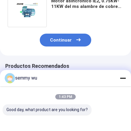
Motor asincrónico IE2, 0.75KW-
11KW del ms alambre de cobre
eléctrico del motor el 100% de 3
fases
Continuar
Productos Recomendados
semmy wu
1:43 PM
Good day, what product are you looking for?
Motor de inducción
Y2 el arrabio IP55
Y2 fan IE2 fre
trifásico IE2 de alta
1.5KW IE2 motor
1.5KW IP55 3