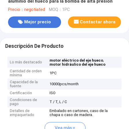
aluminio del hueco para la bomba de alta presión
Precio：negotiated
MOQ：1PC
Mejor precio
Contactar ahora
Descripción De Producto
,
motor eléctrico del eje hueco
Lo más destacado
motor hidráulico del eje hueco
Cantidad de orden
1PC
mínima
Capacidad de la
10000pcs/month
fuente
Certificación
ISO
Condiciones de
T / T, L / C
pago
Detalles de
Embalado en cartones, caso de la
empaquetado
chapa o caso de madera.
Vea más