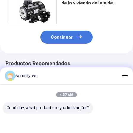
de la vivienda del eje de
aluminio del hueco para la
bomba de alta presión
Continuar
Productos Recomendados
semmy wu
4:57 AM
Good day, what product are you looking for?
Motor de eje hueco
5Motor de eje hueco
HS100L3-4 Mo
serie HS para
de 0,5 kW para
Eléctrico de Ej
sistemas de
sistemas de
Hueco 3 kW / 4