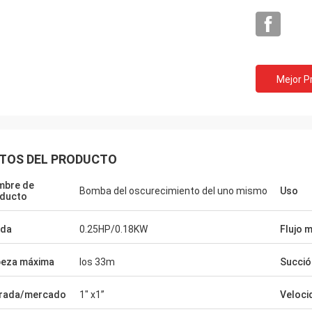
Mejor P
TOS DEL PRODUCTO
mbre de
Bomba del oscurecimiento del uno mismo
Uso
ducto
ida
0.25HP/0.18KW
Flujo 
Mr.Yılmaz Tü
Kimwolo de Mr.Reuben
eza máxima
los 33m
Succió
Han estado trabajando j
calidad, grandes fabricantes,
años muy de profesional
rada/mercado
1" x1”
Veloci
felices con sus productos.
productos trabajan muy 
tipos de equipo. Gracias.