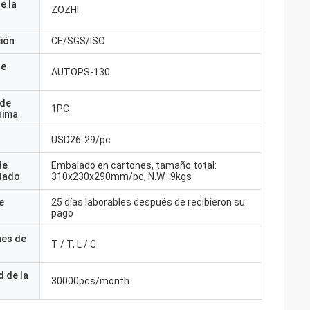
e la
ZOZHI
ción
CE/SGS/ISO
de
AUTOPS-130
 de
1PC
nima
USD26-29/pc
de
Embalado en cartones, tamaño total:
tado
310x230x290mm/pc, N.W.: 9kgs
e
25 días laborables después de recibieron su
pago
nes de
T / T, L / C
 de la
30000pcs/month