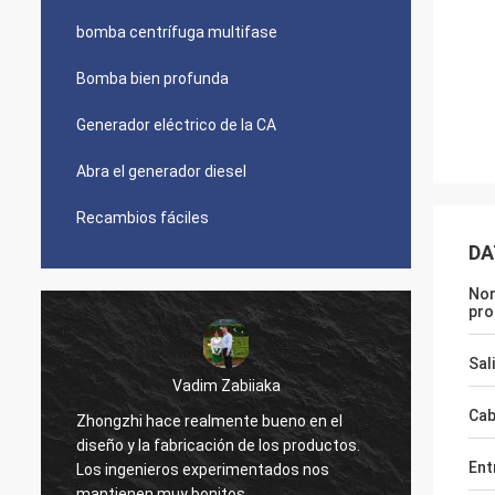
bomba centrífuga multifase
Bomba bien profunda
Generador eléctrico de la CA
Abra el generador diesel
Recambios fáciles
DA
No
pro
Sal
Vadim Zabiiaka
Cab
3
Zhongzhi hace realmente bueno en el
diseño y la fabricación de los productos.
Buena 
Ent
Los ingenieros experimentados nos
somos 
mantienen muy bonitos.