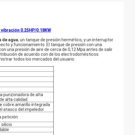
 vibración 0.25HP/0.18KW
 de agua
, un tanque de presión hermético, y un interruptor
ecto y funcionamiento. El tanque de presión con una
on una presión de aire de cerca de 0,12 Mpa antes de salir
istribución de acuerdo con de los electrodomésticos
istrar todos los mercados del usuario.
 una punzonadora de alta
de alta calidad
e cobre amarillo integrada
 el atasco del impeledor
a petición
silicio
dable