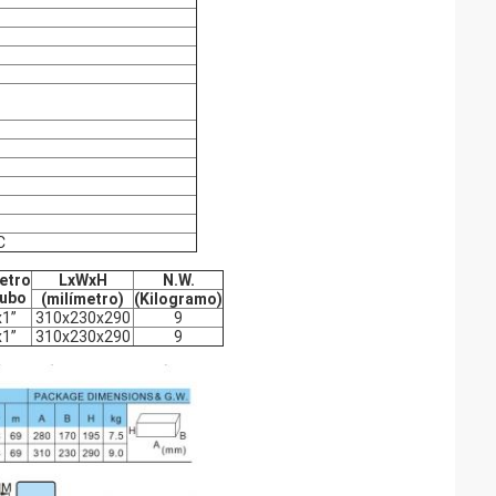
C
etro
LxWxH
N.W.
tubo
(milímetro)
(Kilogramo)
x1”
310x230x290
9
x1”
310x230x290
9