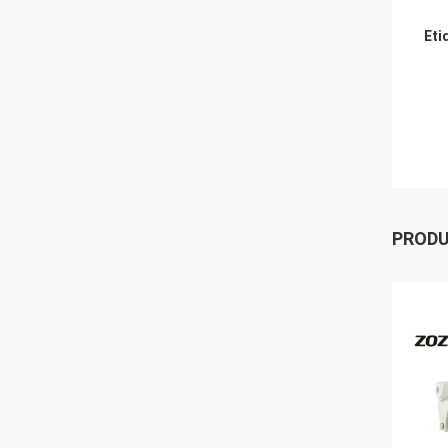
Eti
PROD