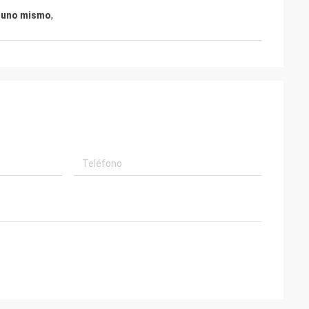
l uno mismo
,
o