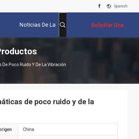
Spanish
Noticias De La
Solicitar Una
Productos
Compañía
Cotización
De Poco Ruido Y De La Vibración
ticas de poco ruido y de la
origen
China