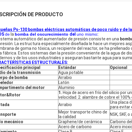
SCRIPCIÓN DE PRODUCTO
ueñas Ps-130 bombas eléctricas automáticas de poco ruido y de la
OS
de
la
bomba del oscurecimiento
del
uno mismo
:
sistema automático del aumentador de presión consiste en una
bomba
presión. La estructura especialmente diseñada le hace un mejores asp
brana de goma no tóxica, un recipiente del reactor, se ha prellenado c
la fábrica. Estos sistemas dan la presión conveniente de la agua de d
ernos y de los usos industriales y aseguran bastante agua para sumin
RACTERÍSTICAS ESTRUCTURALES:
ecificación principal
Estándar
Opcional
io de la transmisión
Agua potable
erpo de bomba
Arrabio
eledor
Latón
partimento del motor
Aluminio
1.
Hoja de acero en frío del silicio por
ator&Rotor
velocidad. 2. alambre de cobre el 100% 
Una placa d
rtada
Arrabio
para evitar
Mejor transporte chino de
ansporte
NSK, SKF, o 
la calidad
lo mecánico
Graphene/de cerámica
Carbono del 
Acero de carbono
Acero inoxi
lamiento
Clase B
Clase F