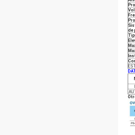
Pro
Vol
Fre
Pro
Sis
de 
Tip
Ele
Max
Max
Ins
Con
EST
DA
AU
Otr