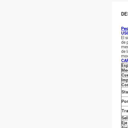
DE
Peq
US
El 
de 
mem
de 
mod
CA
Esp
Med
Cu
Imp
Com
St
Po
Tr
Sel
Eje
Ais