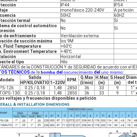
tección
IP44
IP54
taje
monofásico 220-240V
A petición
cuencia
50HZ
60HZ
tección termal
No
Sí
tema de control automático
No
Sí
presión
o de enfriamiento
Ventilación externa
vación de succión máxima
los 9M
. Fluid Temperature
+60℃
. Environment Temperature
+40℃
talación
Horizontal
ecte el tipo
Hilo
ÁNDARES de la CONSTRUCCIÓN Y de SEGURIDAD de acuerdo con el IE
TOS TÉCNICOS
de
la
bomba
del
oscurecimiento
del
uno mismo
:
Salida
Q.Max
H.Max
S.Head
Diám
Modelo
RPM.
del 
HP/KILOVATIO
1~220V
(l/min)
(m)
(m)
PS-126
0.25 / 0,18
1,48
2850
36
33
9
1" 
TOPS-130
0.25 / 0,18
1,48
2850
36
33
9
1" 
os voltajes y frecuencias disponibles a petición