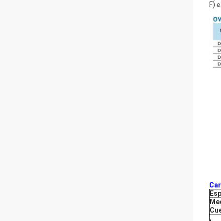
F)
e
Car
Esp
Med
Cu