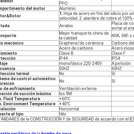
eledor
PPO
partimento del motor
Aluminio
1.
Hoja de acero en frío del silicio por
ator&Rotor
velocidad. 2. alambre de cobre el 100% 
Placa de co
rtada
Arrabio
evitar el a
Mejor transporte chino de
ansporte
NSK, SKF, o 
la calidad
lo mecánico
Graphene/de cerámica
Carbono del 
Acero de carbono
Acero inoxi
lamiento
Clase B
Clase F
tección
IP44
IP54
taje
monofásico 220-240V
A petición
cuencia
50HZ
60HZ
tección termal
No
Sí
tema de control automático
No
Sí
presión
o de enfriamiento
Ventilación externa
vación de succión máxima
los 9M
. Fluid Temperature
+60℃
. Environment Temperature
+40℃
talación
Horizontal
ecte el tipo
Hilo
ÁNDARES de la CONSTRUCCIÓN Y de SEGURIDAD de acuerdo con el IE
antía
periférica de
la
bomba
de
agua
: