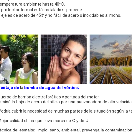
Temperatura ambiente hasta 40ºC.
El protector termal está instalado si procede.
El eje es de acero de 45# y no fácil de acero o inoxidables al moho.
ventaja
de
la
bomba de agua del vórtice:
cuerpo de bomba electroforético y portada del motor
laminó la hoja de acero del silicio por una punzonadora de alta velocid
Podría cubrir la necesidad de muchas partes de la situación según la 
ejor calidad china que lleva marca de C y de U
técnica del esmalte: limpio, sano, ambiental, prevenga la contaminació