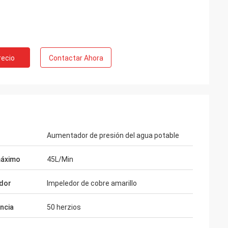
recio
Contactar Ahora
Aumentador de presión del agua potable
máximo
45L/Min
Vadim Zabiiaka
dor
Impeledor de cobre amarillo
 realmente bueno en el
bricación de los productos.
ncia
50 herzios
os experimentados nos
y bonitos.