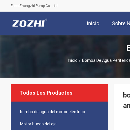
Fuan Zhongzhi Pump Co., Ltd.
Inicio
Sobre 
Inicio
/
Bomba De Agua Periféric
Todos Los Productos
bo
am
bomba de agua del motor eléctrico
Motor hueco del eje