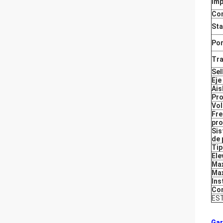
Imp
Com
St
Po
Tr
Sel
Eje
Ais
Pro
Vol
Fre
pro
Sis
de 
Tip
Ele
Max
Max
Ins
Con
EST
Gar