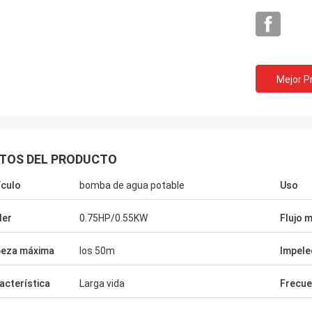
Mejor P
TOS DEL PRODUCTO
ículo
bomba de agua potable
Uso
der
0.75HP/0.55KW
Flujo 
Mr.Yılmaz Türkoğlu
eza máxima
los 50m
Impele
Han estado trabajando junto por más de 3
Zhongzhi hace
años muy de profesional. todos los
diseño y la fa
acterística
Larga vida
Frecue
productos trabajan muy bien en nuestros
Los ingenier
tipos de equipo. Gracias.
mantienen mu