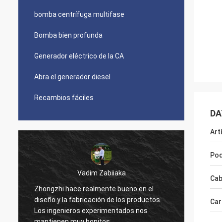
bomba centrífuga multifase
Bomba bien profunda
Generador eléctrico de la CA
Abra el generador diesel
Recambios fáciles
DA
Art
Po
Cab
Kimwolo de Mr.Reuben
o en el
productos.
Buena calidad, grandes fabricantes,
Car
s nos
somos felices con sus productos.