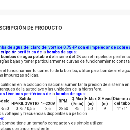
SCRIPCIÓN DE PRODUCTO
mba
de agua del claro del vórtice 0.75HP
con el impeledor de cobre 
cripción
periférica de
la
bomba
de
agua
:
 bombas
de
agua potable de
la serie
del
DB con el impeledor periféri
rgías bajas y tener particularmente curvas de funcionamiento consta
a el funcionamiento correcto de la bomba, utilice para bombear el agua
as impurezas sólidas.
 califican en la colocación nacional aumentar la presión de sistema e
 tanques de la autoclave y las unidades de la hidrosfera.
os técnicos
periféricos
de
la
bomba
de
agua
:
Salida
Q.Max
H.Max
S.Head
Diámetr
delo
RPM.
del tubo
HP/KILOVATIO
1~220V
(l/min)
(m)
(m)
-550
0.75 / 0,55
3,6
2850
45
50
9
1" x1”
os voltajes y frecuencias disponibles a petición
s:
La bomba tiene un tamaño compacto y es simple utilizar.
Trabajo continuo resistente.