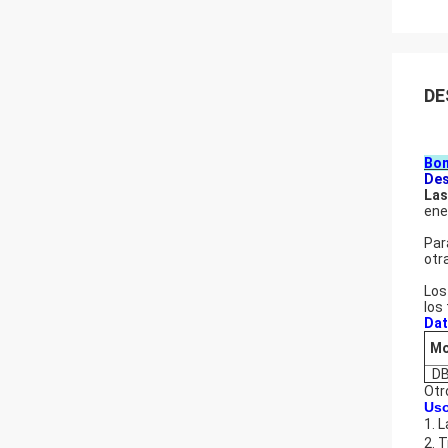
DE
Bo
Des
Las
ene
Par
otr
Los
los
Dat
Mo
DB
Otr
Uso
1. 
2. 