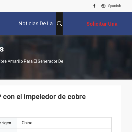
Spanish
Noticias De La
Solicitar Una
s
Compañía
Cotización
bre Amarillo Para El Generador De
 con el impeledor de cobre
origen
China