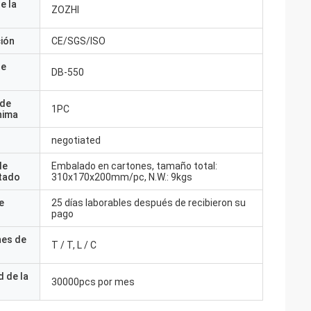
e la
ZOZHI
ción
CE/SGS/ISO
de
DB-550
 de
1PC
nima
negotiated
de
Embalado en cartones, tamaño total:
tado
310x170x200mm/pc, N.W.: 9kgs
e
25 días laborables después de recibieron su
pago
nes de
T / T, L / C
 de la
30000pcs por mes