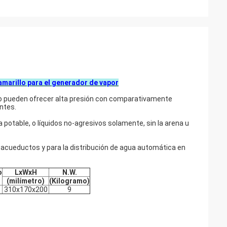
amarillo
para el generador de vapor
co pueden ofrecer alta presión con comparativamente
ntes.
 potable, o líquidos no-agresivos solamente, sin la arena u
n acueductos y para la distribución de agua automática en
o
LxWxH
N.W.
(milímetro)
(Kilogramo)
310x170x200
9