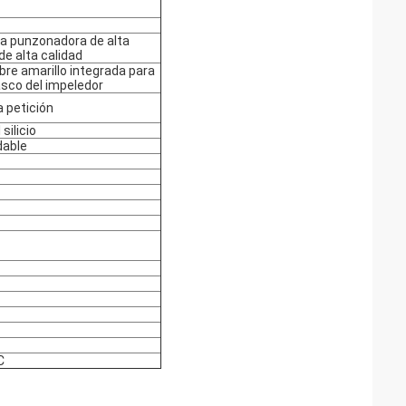
 una punzonadora de alta
de alta calidad
bre amarillo integrada para
tasco del impeledor
a petición
silicio
dable
C